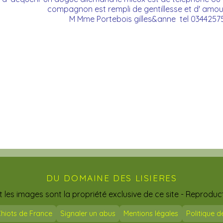
compagnon est rempli de gentillesse et d' amou
M Mme Portebois gilles&anne tel 034425
DU DOMAINE DES LISIERES
t les images sont la propriété exclusive de ce site - Reproduct
hiots de France
Signaler un abus
Mentions légales
Politique d