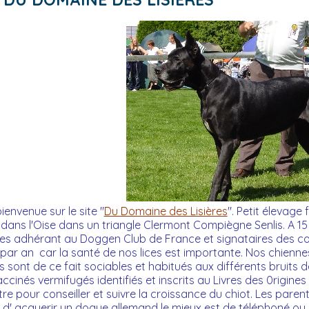
ienvenue sur le site "
Du Domaine des Lisières
". Petit élevag
dans l'Oise dans un triangle Clermont Compiègne Senlis. A 15 
 adhérant au Doggen Club de France et signataires des cons
par an car la santé de nos lices est importante. Nos chiennes
Ils sont de ce fait sociables et habitués aux différents bruits 
cinés vermifugés identifiés et inscrits au Livres des 0rigine
e pour conseiller et suivre la croissance du chiot. Les paren
 d' acquerir un dogue allemand le mieux est de téléphoné ou