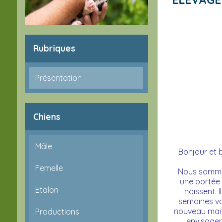
Rubriques
Présentation
Chiens
Mâle
Bonjour et b
Femelle
Nous sommes
une portée 
Etalon
naissent. 
semaines vac
nouveau maitr
Productions
envisager