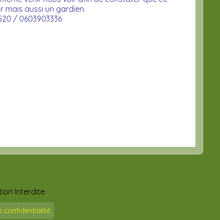
r mais aussi un gardien.
7520 / 0603903336
ion Interdite
e confidentialité