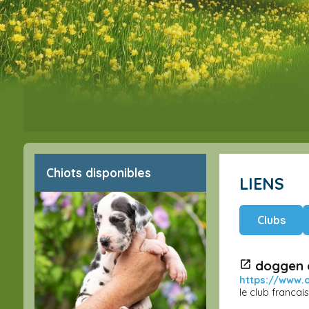
Chiots disponibles
LIENS
Clubs
doggen c
https://www.
le club franca