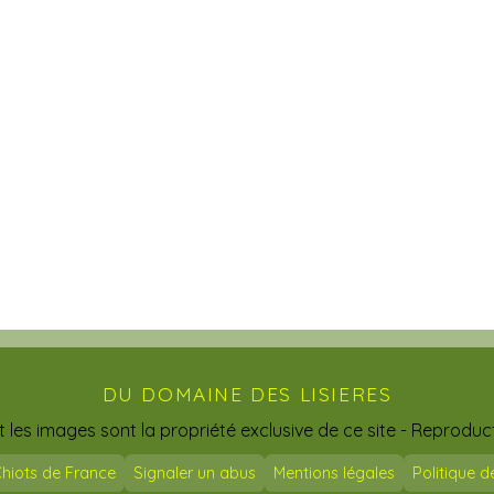
DU DOMAINE DES LISIERES
t les images sont la propriété exclusive de ce site - Reproduct
hiots de France
Signaler un abus
Mentions légales
Politique d