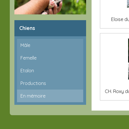
Eloise d
Chiens
Mâle
Femelle
Etalon
Productions
CH. Roxy d
En mémoire